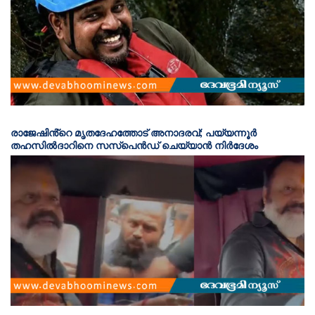
രാജേഷിൻ്റെ മൃതദേഹത്തോട് അനാദരവ്; പയ്യന്നൂർ
തഹസിൽദാറിനെ സസ്പെൻഡ് ചെയ്യാൻ നിർദേശം