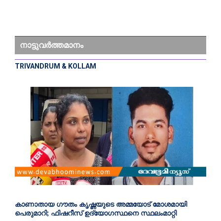
നാട്ടുവർത്തമാനം
TRIVANDRUM & KOLLAM
കാണാതായ ഗൗതം കൃഷ്ണയുടെ അമ്മയോട് മോശമായി
പെരുമാറി; ഫിഷറീസ് ഉദ്യോഗസ്ഥനെ സ്ഥലംമാറ്റി