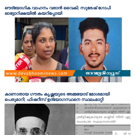
ഔദ്യോഗിക വാഹനം വരാന്‍ വൈകി; സുരേഷ് ഗോപി
ഓട്ടോറിക്ഷയിൽ കയറിപ്പോയി
കാണാതായ ഗൗതം കൃഷ്ണയുടെ അമ്മയോട് മോശമായി
പെരുമാറി; ഫിഷറീസ് ഉദ്യോഗസ്ഥനെ സ്ഥലംമാറ്റി