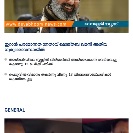
ഇറാന്‍ പരമോന്നത നേതാവ് മൊജ്തബ ഖമനി അതീവ
ഗുരുതരാവസ്ഥയില്‍
തായ്‌ലൻഡിലെ സ്കൂളിൽ‌ വിദ്യാർത്ഥി അധ്യാപകനെ വെടിവെച്ചു
കൊന്നു; 15 പേർക്ക് പരിക്ക്
പെറുവിൽ വിമാനം തകർന്നു വീണു: 13 വിനോദസഞ്ചാരികൾ
കൊല്ലപ്പെട്ടു
GENERAL