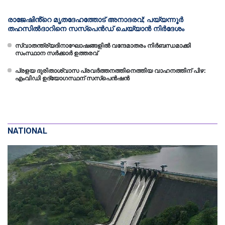
രാജേഷിൻ്റെ മൃതദേഹത്തോട് അനാദരവ്; പയ്യന്നൂർ
തഹസിൽദാറിനെ സസ്പെൻഡ് ചെയ്യാൻ നിർദേശം
സ്വാതന്ത്ര്യദിനാഘോഷങ്ങളിൽ വന്ദേമാതരം നിർബന്ധമാക്കി
സംസ്ഥാന സർക്കാർ ഉത്തരവ്
പ്രളയ ദുരിതാശ്വാസ പ്രവര്‍ത്തനത്തിനെത്തിയ വാഹനത്തിന് പിഴ:
എംവിഡി ഉദ്യോഗസ്ഥന് സസ്‌പെന്‍ഷന്‍
NATIONAL