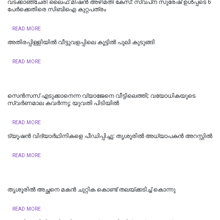
വടക്കാഞ്ചേരി ലൈഫ് മിഷന്‍ അഴിമതി കേസ്: സ്വപ്‌ന സുരേഷ് ഉള്‍പ്പടെ 6
പേര്‍ക്കെതിരെ സിബിഐ കുറ്റപത്രം
READ MORE
അതിരപ്പിള്ളിയിൽ വീട്ടുവളപ്പിലെ കൂട്ടിൽ പുലി കുടുങ്ങി
READ MORE
സെന്‍സസ് എടുക്കാനെന്ന വ്യാജേനെ വീട്ടിലെത്തി; വയോധികയുടെ
സ്വർണമാല കവര്‍ന്നു; യുവതി പിടിയില്‍
READ MORE
ട്യൂ​ഷ​ൻ വി​ദ്യാ​ർ​ഥി​നി​ക​ളെ പീ​ഡി​പ്പി​ച്ചു: തൃ​ശൂ​രി​ൽ അ​ധ്യാ​പ​ക​ൻ അ​റ​സ്റ്റി​ൽ
READ MORE
തൃശൂരിൽ അച്ഛനെ മകൻ ചുറ്റിക കൊണ്ട് തലയ്ക്കടിച്ച് കൊന്നു
READ MORE