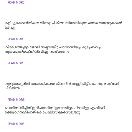
READ MORE
കളിച്ചുകൊണ്ടിരിക്കെ വീണു; ചികിത്സയിലായിരുന്ന ഒന്നര വയസുകാരന്‍
മരിച്ചു
READ MORE
'വിദേശത്തുള്ള ജോലി നഷ്ടമായി'; പ്രവാസിയും കുടുംബവും
ആത്മഹത്യയ്ക്ക് ശ്രമിച്ചു; രണ്ട് മരണം
READ MORE
ഗുരുവായൂരില്‍ വയോധികയെ കിണറ്റില്‍ തള്ളിയിട്ട് കൊന്നു; രണ്ട് പേര്‍
പിടിയില്‍
READ MORE
പോലീസ് ജീപ്പിന് ഇൻഷുറൻസ് ഉണ്ടായിട്ടും പിഴയിട്ടു; എംവിഡി
ഉദ്യോഗസ്ഥനെതിരെ പോലീസ് കേസെടുത്തു
READ MORE