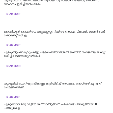
തൃശൂരിൽ 35 കിലോ കഞ്ചാവുമായി യുവാക്കൾ പിടിയിൽ; പൊലീസ്
വാഹനം ഇടിച്ചിടാൻ ശ്രമം
READ MORE
വൈദ്യുതി ലൈനിലെ അറ്റകുറ്റപ്പണിക്കിടെ കെ.എസ്.ഇ.ബി. ലൈൻമാൻ
ഷോക്കേറ്റ് മരിച്ചു
READ MORE
പൂച്ചെണ്ടും ലഡുവും കിട്ടി; പക്ഷേ പ്രിയദർശിനി ബസിൽ സൗജന്യ ടിക്കറ്റ്
ലഭിച്ചില്ലെന്ന് യുവതികൾ
READ MORE
തൃശൂരില്‍ ലോറിയും പിക്കപ്പും കൂട്ടിയിടിച്ച് അപകടം: ഒരാള്‍ മരിച്ചു, ഏഴ്
പേര്‍ക്ക് പരിക്ക്
READ MORE
പൂങ്കുന്നത്ത് ഒരു വീട്ടില്‍ നിന്ന് രണ്ടുദിവസം കൊണ്ട് പിടികൂടിയത് 18
പാമ്പുകളെ