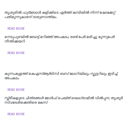
തൃശൂരില്‍ ഫുട്ബോൾ കളിക്കിടെ എർത്ത് കമ്പിയിൽ നിന്ന് ഷോക്കേറ്റ്
പതിമൂന്നുകാരന് ദാരുണാന്ത്യം
READ MORE
നെടുപുഴയില്‍ ബോട്ട് മറിഞ്ഞ് അപകടം; രണ്ട് പേര്‍ മരിച്ചു; മൂന്നുപേർ
നീന്തിക്കയറി
READ MORE
കുന്നംകുളത്ത് കെഎസ്ആർടിസി ബസ് ലോറിയിലും സ്കൂട്ടറിലും ഇടിച്ച്
അപകടം
READ MORE
സ്ത്രീകളുടെ ചിത്രങ്ങൾ മോർഫ്‌ ചെയ്ത്‌ ടെലഗ്രാമിൽ വിൽപ്പന; തൃശൂർ
സ്വദേശിക്കെതിരെ കേസ്
READ MORE