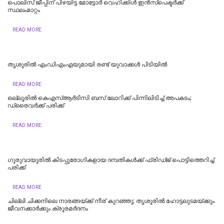
പൊലിസ് ജീപ്പിന് പിഴയിട്ട മോട്ടോര്‍ വെഹിക്കിള്‍ ഇന്‍സ്‌പെക്ടര്‍ക്ക്
സ്ഥലംമാറ്റം
READ MORE
തൃ​ശൂ​രി​ൽ എം​ഡി​എം​എ​യു​മാ​യി ര​ണ്ട് യു​വാ​ക്ക​ൾ പി​ടി​യി​ൽ
READ MORE
ഒല്ലൂരിൽ കെഎസ്ആർടിസി ബസ് ലോറിക്ക് പിന്നിലിടിച്ച് അപകടം;
ഡ്രൈവർക്ക് പരിക്ക്
READ MORE
ഗുരുവായൂരിൽ കിടപ്പുരോഗികളായ ദമ്പതികൾക്ക് ഫ്രിഡ്ജ് പൊട്ടിത്തെറിച്ച്
പരിക്ക്
READ MORE
ചില്ലി ചിക്കനിലെ നാരങ്ങയ്ക്ക് നീര് കുറഞ്ഞു; തൃശൂരില്‍ ഹോട്ടലുടമയ്ക്കും
ജീവനക്കാർക്കും ക്രൂരമർദനം