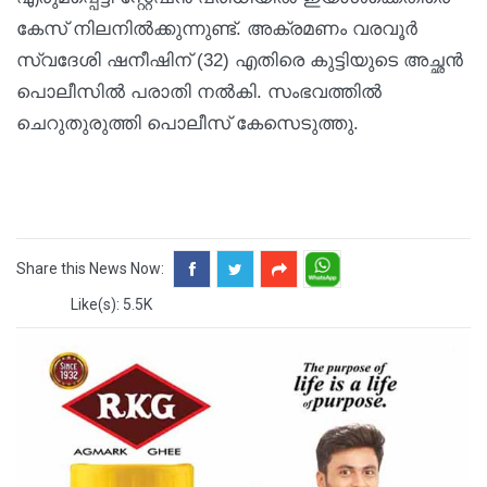
കേസ് നിലനില്‍ക്കുന്നുണ്ട്. അക്രമണം വരവൂർ
സ്വദേശി ഷനീഷിന് (32) എതിരെ കുട്ടിയുടെ അച്ഛൻ
പൊലീസിൽ പരാതി നൽകി. സംഭവത്തിൽ
ചെറുതുരുത്തി പൊലീസ് കേസെടുത്തു.
Share this News Now:
Like(s): 5.5K