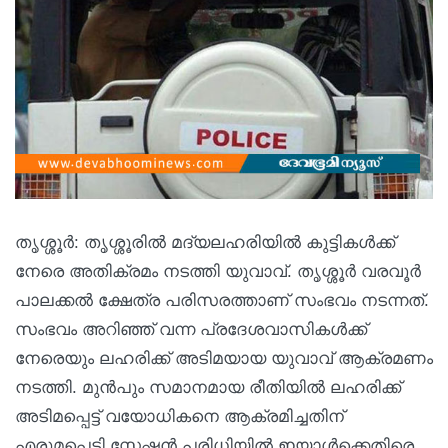
തൃശ്ശൂർ: തൃശ്ശൂരില്‍ മദ്യലഹരിയിൽ കുട്ടികൾക്ക്
നേരെ അതിക്രമം നടത്തി യുവാവ്. തൃശ്ശൂർ വരവൂർ
പാലക്കൽ ക്ഷേത്ര പരിസരത്താണ് സംഭവം നടന്നത്.
സംഭവം അറി‌‌‌‌ഞ്ഞ് വന്ന പ്രദേശവാസികൾക്ക്
നേരെയും ലഹരിക്ക് അടിമയായ യുവാവ് ആക്രമണം
നടത്തി. മുൻപും സമാനമായ രീതിയിൽ ലഹരിക്ക്
അടിമപ്പെട്ട് വയോധികനെ ആക്രമിച്ചതിന്
എരുമപ്പെട്ടി സ്റ്റേഷൻ പരിധിയിൽ ഇയാള്‍ക്കെതിരെ