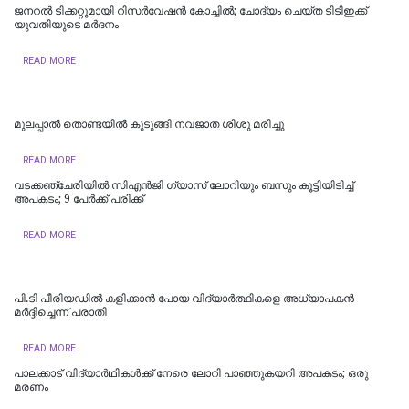
ജനറൽ ടിക്കറ്റുമായി റിസർവേഷൻ കോച്ചിൽ; ചോദ്യം ചെയ്ത ടിടിഇക്ക്
യുവതിയുടെ മര്‍ദനം
READ MORE
മുലപ്പാൽ തൊണ്ടയിൽ കുടുങ്ങി നവജാത ശിശു മരിച്ചു
READ MORE
വടക്കഞ്ചേരിയിൽ സിഎൻജി ഗ്യാസ് ലോറിയും ബസും കൂട്ടിയിടിച്ച്
അപകടം; 9 പേർക്ക് പരിക്ക്
READ MORE
പി.ടി പീരിയഡിൽ കളിക്കാൻ പോയ വിദ്യാർത്ഥികളെ അധ്യാപകൻ
മർദ്ദിച്ചെന്ന് പരാതി
READ MORE
പാലക്കാട് വിദ്യാർഥികൾക്ക് നേരെ ലോറി പാഞ്ഞുകയറി അപകടം; ഒരു
മരണം