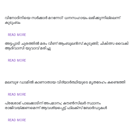
വിനോദിനിയെ സര്‍ക്കാര്‍ മറന്നോ? ധനസഹായം ലഭിക്കുന്നില്ലെന്ന്
കുടുംബം
READ MORE
അട്ടപ്പാടി ചുരത്തിൽ മരം വീണ് ആംബുലൻസ് കുടുങ്ങി; ചികിത്സ വൈകി
ആദിവാസി യുവാവ് മരിച്ചു
READ MORE
മലമ്പുഴ ഡാമില്‍ കാണാതായ വിദ്യാര്‍ത്ഥിയുടെ മൃതദേഹം കണ്ടെത്തി
READ MORE
പ്ര​ശോ​ഭ് പാ​ല​ക്കാ​ടി​ന് അ​പ​മാ​നം; കൗ​ൺ​സി​ല​ർ സ്ഥാ​നം
രാജിവയ്ക്കണമെന്ന് ആവശ്യപ്പെട്ട് ഫ്ലക്സ് ബോർഡുകൾ
READ MORE