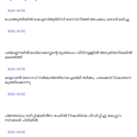
READ MORE
പോത്തുണ്ടിയിൽ കെഎസ്ആര്‍ടിസി ബസ് മറിഞ്ഞ് അപകടം; ഒരാൾ മരിച്ചു
READ MORE
പല്ലശ്ശനയിൽ മധ്യവയസ്കന്റെ മൃതദേഹം വീടിനുള്ളിൽ അഴുകിയനിലയിൽ
കണ്ടെത്തി
READ MORE
കാളവണ്ടി സൈഡ് നല്‍കാത്തതിനെച്ചൊല്ലി തര്‍ക്കം; പാലക്കാട് 24കാരനെ
കുത്തിക്കൊന്നു
READ MORE
പ്രേതബാധ ഒഴിപ്പിക്കലിൻ്റെ പേരിൽ 16കാരിയെ പീഡിപ്പിച്ചു; മലപ്പുറം
സ്വദേശി പിടിയിൽ
READ MORE