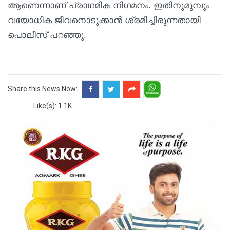
ആണെന്നാണ് പ്രാഥമിക നിഗമനം. ഇതിനുമുമ്പും
വയോധിക ജീവനൊടുക്കാൻ ശ്രമിച്ചിരുന്നതായി
പൊലീസ് പറഞ്ഞു.
Share this News Now:
Like(s): 1.1K