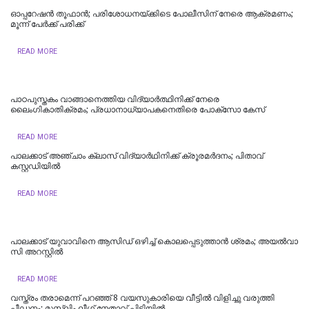
ഓപ്പറേഷൻ തൂഫാൻ; പരിശോധനയ്ക്കിടെ പോലീസിന് നേരെ ആക്രമണം;
മൂന്ന് പേര്‍ക്ക് പരിക്ക്
READ MORE
പാഠപുസ്തകം വാങ്ങാനെത്തിയ വിദ്യാർത്ഥിനിക്ക് നേരെ
ലൈംഗികാതിക്രമം; പ്രധാനാധ്യാപകനെതിരെ പോക്സോ കേസ്
READ MORE
പാലക്കാട് അഞ്ചാം ക്ലാസ് വിദ്യാർഥിനിക്ക് ക്രൂരമർദനം; പിതാവ്
കസ്റ്റഡിയിൽ
READ MORE
പാ​ല​ക്കാ​ട് യുവാവിനെ ആസിഡ് ഒഴിച്ച് കൊലപ്പെടുത്താൻ ശ്രമം; അ​യ​ൽ​വാ​
സി അറസ്റ്റിൽ
READ MORE
വസ്ത്രം തരാമെന്ന് പറഞ്ഞ് 8 വയസുകാരിയെ വീട്ടിൽ വിളിച്ചു വരുത്തി
പീഡനം; മുസ്ലിം ലീഗ് നേതാവ് പിടിയിൽ