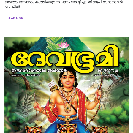
ക്ഷേത്ര ഭണ്ഡാരം കുത്തിത്തുറന്ന് പണം മോഷ്ടിച്ചു; ബിജെപി സ്ഥാനാര്‍ഥി
പിടിയില്‍
READ MORE