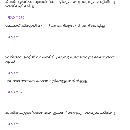
കിണർ വൃത്തിയാക്കുന്നതിനിടെ കപ്പിയും കയറും തൂണും പൊട്ടിവീണു;
തൊഴിലാളി മരിച്ചു
READ MORE
പാലക്കാട് ഡിപ്പോയിൽ നിന്ന് കെഎസ്ആർടിസി ബസ് മോഷ്ടിച്ചു
READ MORE
റെയിൽവേ​ ​ഗേറ്റിൽ വാഹനമിടിച്ച കേസ് ; ഡ്രൈവറുടെ ലൈസൻസ്
റദ്ദാക്കി
READ MORE
പാലക്കാട് നാ​യ​യെ കൊ​ന്ന് കു​ടി​വെ​ള്ള ടാ​ങ്കി​ൽ ഇ​ട്ടു
READ MORE
വാണിയംകുളത്ത് ഒന്നര വയസ്സുകാരന് തെരുവുനായയുടെ കടിയേറ്റു
READ MORE