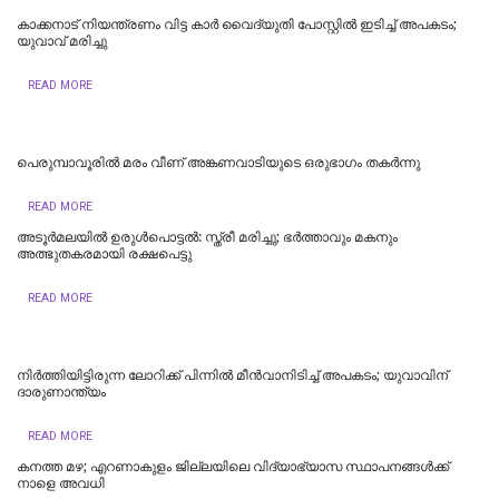
കാക്കനാട് നിയന്ത്രണം വിട്ട കാര്‍ വൈദ്യുതി പോസ്റ്റില്‍ ഇടിച്ച് അപകടം;
യുവാവ് മരിച്ചു
READ MORE
പെരുമ്പാവൂരിൽ മരം വീണ് അങ്കണവാടിയുടെ ഒരുഭാഗം തകർന്നു
READ MORE
അടൂർമലയില്‍ ഉരുൾപൊട്ടൽ: സ്ത്രീ മരിച്ചു; ഭർത്താവും മകനും
അത്ഭുതകരമായി രക്ഷപെട്ടു
READ MORE
നിർത്തിയിട്ടിരുന്ന ലോറിക്ക് പിന്നിൽ മീൻവാനിടിച്ച് അപകടം; യുവാവിന്
ദാരുണാന്ത്യം
READ MORE
കനത്ത മഴ; എറണാകുളം ജില്ലയിലെ വിദ്യാഭ്യാസ സ്ഥാപനങ്ങൾക്ക്
നാളെ അവധി