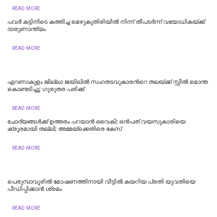
READ MORE
പവർ കട്ടിനിടെ കത്തിച്ച മെഴുകുതിരിയിൽ നിന്ന് തീപടർന്ന് വയോധികയ്ക്ക്
ദാരുണാന്ത്യം
READ MORE
എറണാകുളം ജില്ലാ ജയിലിൽ സഹതടവുകാരന്‍റെ തലയ്ക്ക് സ്റ്റീൽ മൊന്ത
കൊണ്ടടിച്ചു; ഗുരുതര പരിക്ക്
READ MORE
ചോദ്യങ്ങൾക്ക് ഉത്തരം പറയാൻ വൈകി; ഒൻപത് വയസുകാരിയെ
ക്രൂരമായി തല്ലി; അമ്മയ്ക്കെതിരെ കേസ്
READ MORE
പെരുമ്പാവൂരിൽ മോഷണത്തിനായി വീട്ടില്‍ കയറിയ പ്രതി യുവതിയെ
പീഡിപ്പിക്കാൻ ശ്രമം
READ MORE