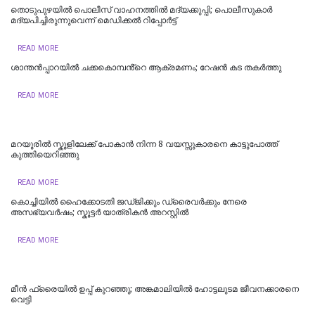
തൊടുപുഴയിൽ പൊലീസ് വാഹനത്തില്‍ മദ്യക്കുപ്പി; പൊലീസുകാര്‍
മദ്യപിച്ചിരുന്നുവെന്ന് മെഡിക്കല്‍ റിപ്പോര്‍ട്ട്
READ MORE
ശാന്തൻപ്പാറയിൽ ചക്കകൊമ്പൻ്റെ ആക്രമണം; റേഷൻ കട തകർത്തു
READ MORE
മറയൂരില്‍ സ്കൂളിലേക്ക് പോകാൻ നിന്ന 8 വയസ്സുകാരനെ കാട്ടുപോത്ത്
കുത്തിയെറിഞ്ഞു
READ MORE
കൊച്ചിയിൽ ഹൈക്കോടതി ജഡ്ജിക്കും ഡ്രൈവർക്കും നേരെ
അസഭ്യവർഷം; സ്കൂട്ടർ യാത്രികൻ അറസ്റ്റിൽ
READ MORE
മീന്‍ ഫ്രൈയില്‍ ഉപ്പ് കുറഞ്ഞു; അങ്കമാലിയില്‍ ഹോട്ടലുടമ ജീവനക്കാരനെ
വെട്ടി