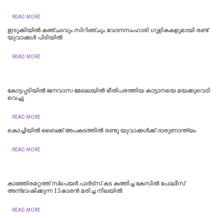
READ MORE
ഇടുക്കിയില്‍ കഞ്ചാവും സിറിഞ്ചും വേദനസംഹാരി ഗുളികകളുമായി രണ്ട്
യുവാക്കള്‍ പിടിയില്‍
READ MORE
കോട്ടപ്പടിയിൽ ജനവാസ മേഖലയിൽ ഭീതിപരത്തിയ കാട്ടാനയെ മയക്കുവെടി
വെച്ചു
READ MORE
കൊ​ച്ചി​യി​ൽ ബൈക്ക് അപകടത്തിൽ രണ്ടു യുവാക്കൾക്ക് ദാരുണാന്ത്യം
READ MORE
കാഞ്ഞിരമറ്റത്ത് സ്പെയർ പാർട്സ് കട കത്തിച്ച കേസിൽ പോലീസ്
അ‌ന്വേഷിക്കുന്ന 15കാരൻ മരിച്ച നിലയിൽ
READ MORE