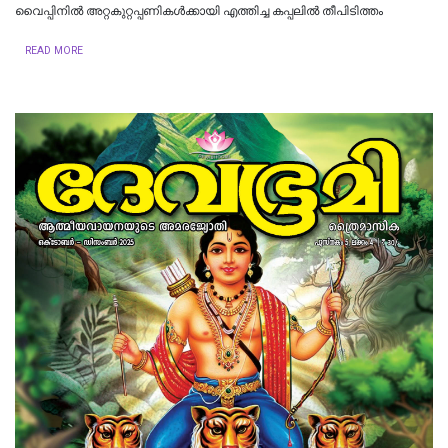
വൈപ്പിനില്‍ അറ്റകുറ്റപ്പണികൾക്കായി എത്തിച്ച കപ്പലിൽ തീപിടിത്തം
READ MORE