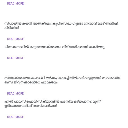
READ MORE
സ്പായിൽ കയറി അതിക്രമം: കുപ്രസിദ്ധ ഗുണ്ടാ നേതാവ് മരട് അനീഷ്
പിടിയിൽ
READ MORE
ചിന്നക്കനാലിൽ കാട്ടാനയാക്രമണം: വീട് ഭാഗികമായി തകർത്തു
READ MORE
സമയക്രമത്തെ ചൊല്ലി തര്‍ക്കം; കൊച്ചിയില്‍ വടിവാളുമായി സ്വകാര്യ
ബസ് ജീവനക്കാരൻ്റെ പരാക്രമം
READ MORE
ഹില്‍ പാലസ് പൊലീസ് ക്യാമ്പില്‍ പരസ്യ മദ്യപാനം; മൂന്ന്
ഉദ്യോഗസ്ഥർക്ക് സസ്പെൻഷൻ
READ MORE