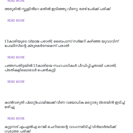
READ MORE
അരൂരിൽ സ്കൂളിൻ്റെ മതിൽ ഇടിഞ്ഞു വീണു; രണ്ട് പേർക്ക് പരിക്ക്
READ MORE
13കാരിയുടെ വ്യാജ പരാതി; ബൈപാസ് സർജറി കഴിഞ്ഞ യുവാവിന്
പോലീസിന്റെ ക്രൂരമർദനമെന്ന് പരാതി
READ MORE
പത്തനംതിട്ടയില്‍ 13കാരിയെ സഹപാഠികള്‍ പീഡിപ്പിച്ചതായി പരാതി;
പ്രതികളിലൊരാള്‍ പെണ്‍കുട്ടി
READ MORE
കാൽവഴുതി പ്ലാറ്റ്ഫോമിലേക്ക് വീണ വയോധിക മറ്റൊരു ട്രെയിൻ ഇടിച്ച്
മരിച്ചു
READ MORE
കുട്ടനാട് എംഎൽഎ റെജി ചെറിയാന്റെ വാഹനമിടിച്ച് വിദ്യാർത്ഥിക്ക് ​
ഗുരുതര പരിക്ക്