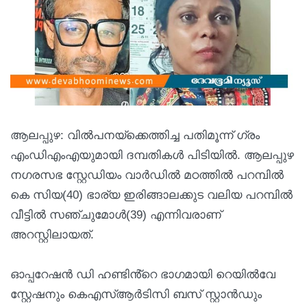
ആലപ്പുഴ: വിൽപനയ്ക്കെത്തിച്ച പതിമൂന്ന് ​ഗ്രം
എംഡിഎംഎയുമായി ദമ്പതികൾ പിടിയിൽ. ആലപ്പുഴ
ന​ഗരസഭ സ്റ്റേഡിയം വാർഡിൽ മഠത്തിൽ പറമ്പിൽ
കെ സിയ(40) ഭാര്യ ഇരിങ്ങാലക്കുട വലിയ പറമ്പിൽ
വീട്ടിൽ സഞ്ചുമോൾ(39) എന്നിവരാണ്
അറസ്റ്റിലായത്.
ഓപ്പറേഷൻ ഡി ​ഹണ്ടിൻ്റെ ഭാ​ഗമായി റെയിൽവേ
സ്റ്റേഷനും കെഎസ്ആ‌ർടിസി ബസ് സ്റ്റാൻഡും