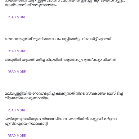
നിയന്ത്രണം വിട്ട സ്കൂട്ടർ ടോറസ് ലോറിയിൽ ഇടിച്ചു; കുമ്പഴയിൽ സ്കൂട്ടർ
യാത്രക്കാരിക്ക് ദാരുണാന്ത്യം
READ MORE
ഷെഹനയുടേത് തൂങ്ങിമരണം: പോസ്റ്റ്‌മോര്‍ട്ടം റിപോര്‍ട്ട് പുറത്ത്
READ MORE
അടൂരില്‍ യുവതി മരിച്ച നിലയിൽ; ആണ്‍സുഹൃത്ത് കസ്റ്റഡിയില്‍
READ MORE
മല്ലപ്പള്ളിയിൽ റോ​ഡ് മു​റി​ച്ച് ക​ട​ക്കു​ന്ന​തി​നി​ടെ സ്വകാര്യ ബസിടിച്ച്
വീട്ടമ്മയ്ക്ക് ദാരുണാന്ത്യം
READ MORE
പതിമൂന്നുകാരിയുടെ വ്യാജ പീഡന പരാതിയില്‍ കസ്റ്റഡി മര്‍ദ്ദനം:
എസ്‌ഐയെ സ്ഥലംമാറ്റി
READ MORE