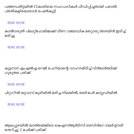
പത്തനംതിട്ടയില്‍ 13കാരിയെ സഹപാഠികള്‍ പീഡിപ്പിച്ചതായി പരാതി;
പ്രതികളിലൊരാള്‍ പെണ്‍കുട്ടി
READ MORE
കാൽവഴുതി പ്ലാറ്റ്ഫോമിലേക്ക് വീണ വയോധിക മറ്റൊരു ട്രെയിൻ ഇടിച്ച്
മരിച്ചു
READ MORE
കുട്ടനാട് എംഎൽഎ റെജി ചെറിയാന്റെ വാഹനമിടിച്ച് വിദ്യാർത്ഥിക്ക് ​
ഗുരുതര പരിക്ക്
READ MORE
ചിറ്റാറിൽ യുവാവ് കുഴിയിൽ മരിച്ച നിലയിൽ; രണ്ട് പേർ കസ്റ്റഡിയിൽ
READ MORE
ആലപ്പുഴയിൽ യാത്രയ്ക്കിടെ കെഎസ്ആർടിസി ബസിന്‍റെ ടയർ ഊരി
തെറിച്ചു; 2 പേര്‍ക്ക് പരിക്ക്