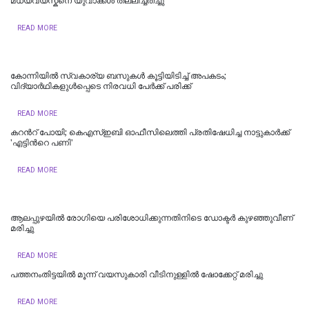
മധ്യവയസ്കനെ യുവാക്കൾ തല്ലിച്ചതച്ചു
READ MORE
‌കോന്നിയില്‍ സ്വകാര്യ ബസുകള്‍ കൂട്ടിയിടിച്ച് അപകടം;
വിദ്യാർഥികളുൾപ്പെടെ നിരവധി പേര്‍ക്ക് പരിക്ക്
READ MORE
കറന്‍റ് പോയി; കെഎസ്ഇബി ഓഫീസിലെത്തി പ്രതിഷേധിച്ച നാട്ടുകാർക്ക്
'എട്ടിന്‍റെ പണി'
READ MORE
ആലപ്പുഴയിൽ രോഗിയെ പരിശോധിക്കുന്നതിനിടെ ഡോക്ടർ കുഴഞ്ഞുവീണ്
മരിച്ചു
READ MORE
പത്തനംതിട്ടയില്‍ മൂന്ന് വയസുകാരി വീടിനുള്ളില്‍ ഷോക്കേറ്റ് മരിച്ചു
READ MORE