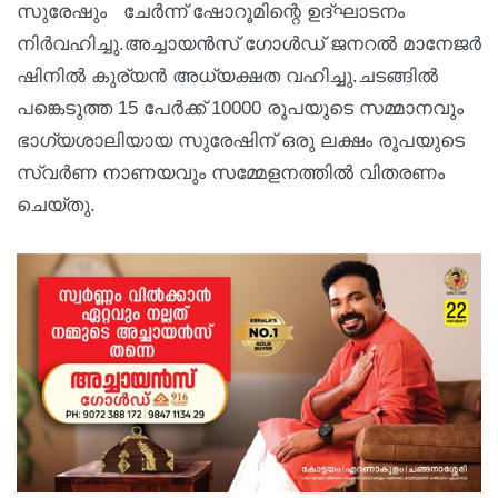
സുരേഷും ചേര്‍ന്ന് ഷോറൂമിന്റെ ഉദ്ഘാടനം
നിര്‍വഹിച്ചു.അച്ചായൻസ് ഗോൾഡ് ജനറൽ മാനേജർ
ഷിനിൽ കുര്യൻ അധ്യക്ഷത വഹിച്ചു.ചടങ്ങില്‍
പങ്കെടുത്ത 15 പേര്‍ക്ക് 10000 രൂപയുടെ സമ്മാനവും
ഭാഗ്യശാലിയായ സുരേഷിന് ഒരു ലക്ഷം രൂപയുടെ
സ്വര്‍ണ നാണയവും സമ്മേളനത്തില്‍ വിതരണം
ചെയ്തു.