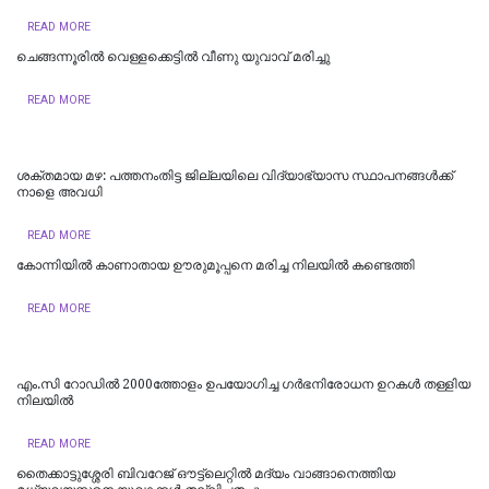
READ MORE
ചെങ്ങന്നൂരില്‍ വെള്ളക്കെട്ടിൽ വീണു യുവാവ് മരിച്ചു
READ MORE
ശക്തമായ മഴ: പത്തനംതിട്ട ജില്ലയിലെ വിദ്യാഭ്യാസ സ്ഥാപനങ്ങള്‍ക്ക്
നാളെ അവധി
READ MORE
കോന്നിയിൽ കാണാതായ ഊരുമൂപ്പനെ മരിച്ച നിലയിൽ കണ്ടെത്തി
READ MORE
എം.സി റോഡിൽ 2000ത്തോളം ഉപയോഗിച്ച ഗർഭനിരോധന ഉറകൾ തള്ളിയ
നിലയിൽ
READ MORE
തൈക്കാട്ടുശ്ശേരി ബിവറേജ് ഔട്ട്‌ലെറ്റിൽ മദ്യം വാങ്ങാനെത്തിയ