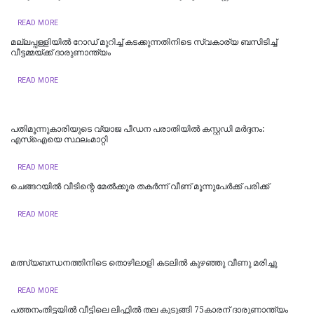
READ MORE
മല്ലപ്പള്ളിയിൽ റോ​ഡ് മു​റി​ച്ച് ക​ട​ക്കു​ന്ന​തി​നി​ടെ സ്വകാര്യ ബസിടിച്ച്
വീട്ടമ്മയ്ക്ക് ദാരുണാന്ത്യം
READ MORE
പതിമൂന്നുകാരിയുടെ വ്യാജ പീഡന പരാതിയില്‍ കസ്റ്റഡി മര്‍ദ്ദനം:
എസ്‌ഐയെ സ്ഥലംമാറ്റി
READ MORE
ചെങ്ങറയിൽ വീടിന്റെ മേൽക്കൂര തകർന്ന് വീണ് മൂന്നുപേർക്ക് പരിക്ക്
READ MORE
മത്സ്യബന്ധനത്തിനിടെ തൊഴിലാളി കടലിൽ കുഴഞ്ഞു വീണു മരിച്ചു
READ MORE
പത്തനംതിട്ടയില്‍ വീട്ടിലെ ലിഫ്റ്റില്‍ തല കുടുങ്ങി 75കാരന് ദാരുണാന്ത്യം