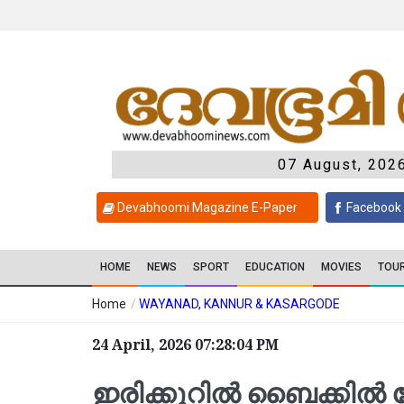
07 August, 202
Devabhoomi Magazine E-Paper
Facebook
HOME
NEWS
SPORT
EDUCATION
MOVIES
TOU
Home
/
WAYANAD, KANNUR & KASARGODE
24 April, 2026 07:28:04 PM
ഇ​രി​ക്കൂ​റി​ൽ ബൈ​ക്കി​ൽ ലോ