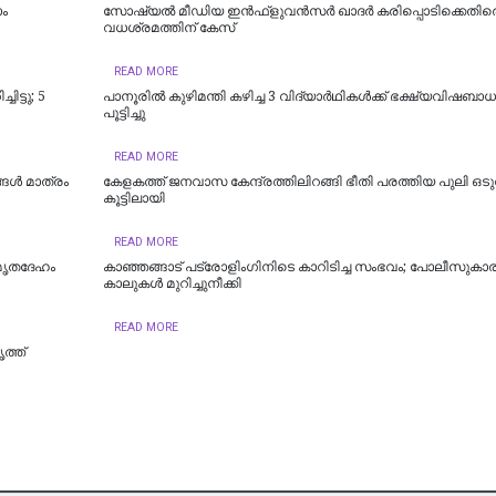
ാം
സോഷ്യൽ മീഡിയ ഇൻഫ്‌ളുവൻസർ ഖാദർ കരിപ്പൊടിക്കെതിര
വധശ്രമത്തിന് കേസ്
READ MORE
ി​ട്ടു; 5
പാനൂരിൽ കുഴിമന്തി കഴിച്ച 3 വിദ്യാർഥികൾക്ക് ഭക്ഷ്യവിഷബാ
പൂട്ടിച്ചു
READ MORE
ള്‍ മാത്രം
കേളകത്ത് ജനവാസ കേന്ദ്രത്തിലിറങ്ങി ഭീതി പരത്തിയ പുലി ഒട
കൂട്ടിലായി
READ MORE
 മൃതദേഹം
കാഞ്ഞങ്ങാട് പട്രോളിംഗിനിടെ കാറിടിച്ച സംഭവം; പോലീസുകാ
കാലുകൾ മുറിച്ചുനീക്കി
READ MORE
ത്ത്