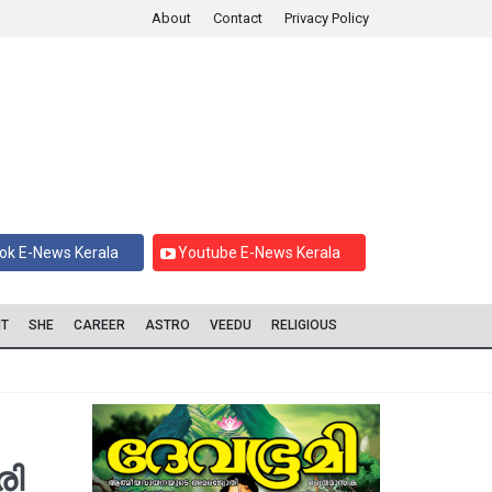
About
Contact
Privacy Policy
ok E-News Kerala
Youtube E-News Kerala
IT
SHE
CAREER
ASTRO
VEEDU
RELIGIOUS
ി​