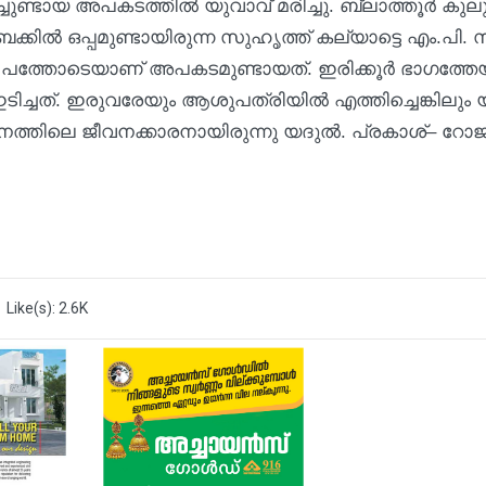
ചു​ണ്ടാ​യ അ​പ​ക​ട​ത്തി​ൽ യു​വാ​വ് മ​രി​ച്ചു. ബ്ലാ​ത്തൂ​ർ കു​ലു​
ക്കി​ൽ ഒ​പ്പ​മു​ണ്ടാ​യി​രു​ന്ന സു​ഹൃ​ത്ത് ക​ല്യാ​ട്ടെ എം.​പി. 
 പ​ത്തോ​ടെ​യാ​ണ് അ​പ​ക​ട​മു​ണ്ടാ​യ​ത്. ഇ​രി​ക്കൂ​ർ ഭാ​ഗ​ത്തേ​യ
്ച​ത്. ഇ​രു​വ​രേ​യും ആ​ശു​പ​ത്രി​യി​ൽ എ​ത്തി​ച്ചെ​ങ്കി​ലും യ​
ത്തി​ലെ ജീ​വ​ന​ക്കാ​ര​നാ​യി​രു​ന്നു യ​ദു​ൽ. പ്ര​കാ​ശ്– റോ​ജ 
Like(s): 2.6K