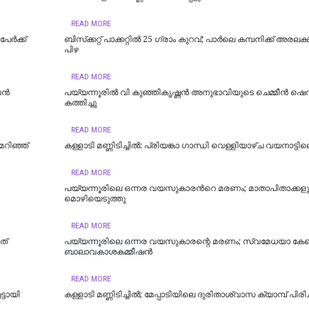
READ MORE
ര്‍ക്ക്
ബിസ്‌ക്കറ്റ് പാക്കറ്റില്‍ 25 ഗ്രാം കുറവ്; പാര്‍ലെ കമ്പനിക്ക് അരലക
പിഴ
READ MORE
 വൻ
പയ്യന്നൂരിൽ വി കുഞ്ഞികൃഷ്ണൻ അനുഭാവിയുടെ ചെമ്മീൻ ഷെ
കത്തിച്ചു
READ MORE
മറിഞ്ഞ്
കള്ളാ‌ടി മണ്ണിടിച്ചിൽ: പ്രിയങ്കാ ഗാന്ധി വെള്ളിയാഴ്ച വയനാട്ടില
READ MORE
പയ്യന്നൂരിലെ ഒന്നര വയസുകാരന്‍റെ മരണം; മാതാപിതാക്കള
മൊഴിയെടുത്തു
READ MORE
ത്
പയ്യന്നൂരിലെ ഒന്നര വയസുകാരന്റെ മരണം; സ്വമേധയാ കേസ
ബാലാവകാശകമ്മീഷൻ
READ MORE
്ടായി
കള്ളാടി മണ്ണിടിച്ചിൽ; മേപ്പാടിയിലെ ദുരിതാശ്വാസ ക്യാമ്പ് പിരിച്ച