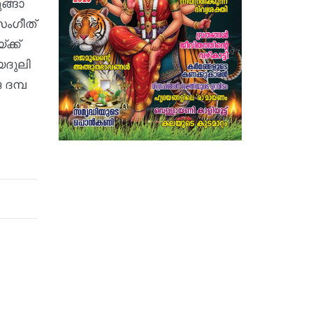
ങ്ങാ​
സം​ഗീ​ത്
്ക്ക്
ദു​ലി​
ദ​മ്പ​