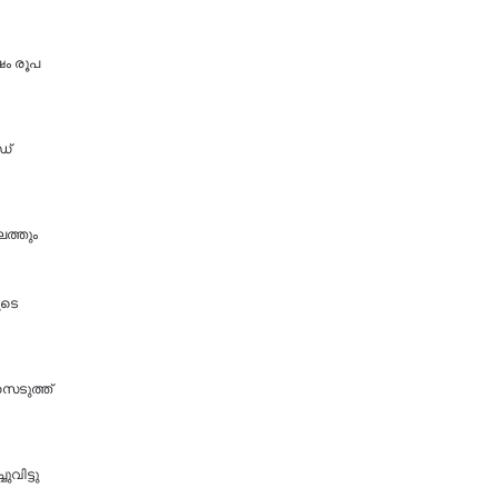
്ഷം രൂപ
ഡ്
െത്തും
ുടെ
െടുത്ത്
ുവിട്ടു