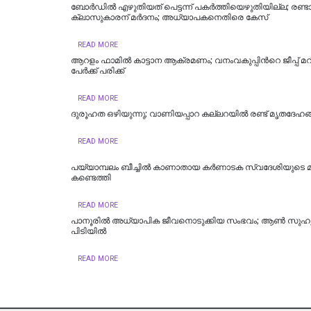
ബോർഡിൽ എഴുതിയത് പെട്ടന്ന് പകർത്തിയെഴുതിയില്ല; രണ്ട
ക്ലാസുകാരന് മർദനം; അധ്യാപകനെതിരെ കേസ്
READ MORE
ആ​റ​ളം ഫാ​മി​ൽ കാ​ട്ടാ​ന ആ​ക്ര​മ​ണം; വ​നം​വ​കു​പ്പി​ന്‍റെ ജീ​പ്പ് മ​റി​ച്ച
പേർക്ക് പരിക്ക്
READ MORE
ദുരൂഹത ഒഴിയുന്നു; വാണിയപ്പാറ കല്ലറയിൽ രണ്ട് മൃതദേഹങ്ങ
READ MORE
പയ്യാമ്പലം ബീച്ചില്‍ കാണാതായ കര്‍ണാടക സ്വദേശിയുടെ
കണ്ടെത്തി
READ MORE
പാനൂരില്‍ അധ്യാപിക ജീവനൊടുക്കിയ സംഭവം; ആൺ സുഹൃ
പിടിയില്‍
READ MORE