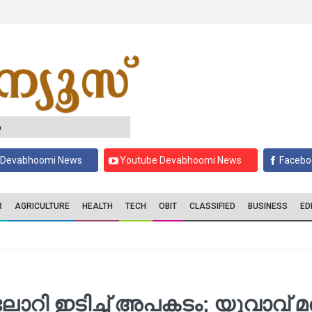
6
 Devabhoomi News
Youtube Devabhoomi News
Facebo
R
AGRICULTURE
HEALTH
TECH
OBIT
CLASSIFIED
BUSINESS
ED
​റി ഇ​ടി​ച്ച് അ​പ​ക​ടം; യു​വാ​വ് മ​ര