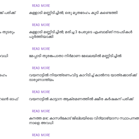
READ MORE
് പരിക്ക്
കള്ളാടി മണ്ണിടിച്ചില്‍; ഒരു മൃതദേഹം കൂടി കണ്ടെത്തി
READ MORE
ും തുടരും
കള്ളാടി മണ്ണിടിച്ചിൽ; മരിച്ച 3 പേരുടെ എംബാമിങ് നടപടികൾ
പൂർത്തിയാക്കി
READ MORE
അവധി
മേപ്പാടി തുരങ്കപാതാ നിർമാണ മേഖലയിൽ മണ്ണിടിച്ചിൽ
READ MORE
ദേഹം
വയനാട്ടിൽ നിയന്ത്രണംവിട്ട കാറിടിച്ച് കാൽനട യാത്രക്കാരിക്ക്
ദാരുണാന്ത്യം
READ MORE
- ഹെലൻ ഓഫ്
വയനാട്ടിൽ കാട്ടാന ആക്രമണത്തിൽ ക്ഷീര കർഷകന് പരിക്ക്
READ MORE
കനത്ത മഴ; കാസര്‍കോട് ജില്ലയിലെ വിദ്യാഭ്യാസ സ്ഥാപനങ്ങള്
നാളെ അവധി
READ MORE