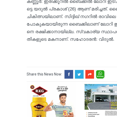
ക​ണ്ണൂ​ർ: ഇ​രി​ക്കൂ​റി​ൽ ബൈ​ക്കി​ൽ ലോ​റി ഇ​ടി​ച്
ട്ടെ യ​ദു​ൽ പ്ര​കാ​ശ് (26) ആ​ണ് മ​രി​ച്ച​ത്. ബൈ​
ചി​കി​ത്സ​യി​ലാ​ണ്. സി​ദ്ദി​ഖ് ന​ഗ​റി​ൽ രാ​വി​ലെ
പോ​കു​ക​യാ​യി​രു​ന്ന ബൈ​ക്കി​ലാ​ണ് ലോ​റി ഇ​ടി​ച
നെ ര​ക്ഷി​ക്കാ​നാ​യി​ല്ല. സ്വ​കാ​ര്യ സ്ഥാ​പ​ന​
തി​ക​ളു​ടെ മ​ക​നാ​ണ്. സ​ഹോ​ദ​ര​ൻ: വി​ദു​ൽ.
Share this News Now: