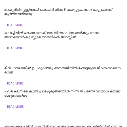
മറയൂരില്‍ സ്കൂളിലേക്ക് പോകാൻ നിന്ന 8 വയസ്സുകാരനെ കാട്ടുപോത്ത്
കുത്തിയെറിഞ്ഞു
READ MORE
കൊച്ചിയിൽ ഹൈക്കോടതി ജഡ്ജിക്കും ഡ്രൈവർക്കും നേരെ
അസഭ്യവർഷം; സ്കൂട്ടർ യാത്രികൻ അറസ്റ്റിൽ
READ MORE
മീന്‍ ഫ്രൈയില്‍ ഉപ്പ് കുറഞ്ഞു; അങ്കമാലിയില്‍ ഹോട്ടലുടമ ജീവനക്കാരനെ
വെട്ടി
READ MORE
പവർ കട്ടിനിടെ കത്തിച്ച മെഴുകുതിരിയിൽ നിന്ന് തീപടർന്ന് വയോധികയ്ക്ക്
ദാരുണാന്ത്യം
READ MORE
എറണാകുളം ജില്ലാ ജയിലിൽ സഹതടവുകാരന്‍റെ തലയ്ക്ക് സ്റ്റീൽ മൊന്ത