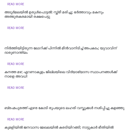
READ MORE
അടൂർമലയില്‍ ഉരുൾപൊട്ടൽ: സ്ത്രീ മരിച്ചു; ഭർത്താവും മകനും
അത്ഭുതകരമായി രക്ഷപെട്ടു
READ MORE
നിർത്തിയിട്ടിരുന്ന ലോറിക്ക് പിന്നിൽ മീൻവാനിടിച്ച് അപകടം; യുവാവിന്
ദാരുണാന്ത്യം
READ MORE
കനത്ത മഴ; എറണാകുളം ജില്ലയിലെ വിദ്യാഭ്യാസ സ്ഥാപനങ്ങൾക്ക്
നാളെ അവധി
READ MORE
ബ്രഹ്മപുരത്ത് ഏഴര കോടി രൂപയുടെ ലഹരി വസ്തുക്കൾ നശിപ്പിച്ചു കളഞ്ഞു
READ MORE
കുമളിയിൽ ജനവാസ മേഖലയിൽ കരടിയിറങ്ങി; നാട്ടുകാർ ഭീതിയിൽ