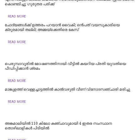
കൊണ്ടടിച്ചു; ഗുരുതര പരിക്ക്
READ MORE
ചോദ്യങ്ങൾക്ക് ഉത്തരം പറയാൻ വൈകി; ഒൻപത് വയസുകാരിയെ
ക്രൂരമായി തല്ലി; അമ്മയ്ക്കെതിരെ കേസ്
READ MORE
പെരുമ്പാവൂരിൽ മോഷണത്തിനായി വീട്ടില്‍ കയറിയ പ്രതി യുവതിയെ
പീഡിപ്പിക്കാൻ ശ്രമം
READ MORE
മാങ്കുളത്ത് വെള്ളച്ചാട്ടത്തിൽ കാൽവഴുതി വീണ് വിനോദസഞ്ചാരി മരിച്ചു
READ MORE
അങ്കമാലിയിൽ 110 കിലോ കഞ്ചാവുമായി 4 ഇതര സംസ്ഥാന
തൊഴിലാളികൾ പിടിയില്‍