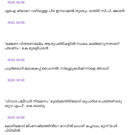
READ MORE
‌‌എഐ ക്യാമറ വഴിയുള്ള പിഴ ഈടാക്കൽ തുടരും- മന്ത്രി സി.പി. ജോൺ
READ MORE
'ഭക്ഷണ വിതരണമല്ല, ആശുപത്രികളില്‍ സ്ഥലം കയ്യേറുന്നതാണ്
പ്രശ്‌നം'- കെ മുരളീധരന്‍
READ MORE
ഫുട്‌ബോള്‍ ലോകകപ്പ് ഫൈനല്‍: സ്‌കൂളുകള്‍ക്ക് നാളെ അവധി
READ MORE
'വിവാദ പ്ലീഡര്‍ നിയമനം: 'മുഖ്യമന്ത്രിയോട് ശുപാര്‍ശ ചെയ്തത് ഒരു
യുവ എംപി'- കെ ബാബു
READ MORE
കോഴിക്കോട് ജിംനേഷ്യത്തിൻ്റെ മറവിൽ ലഹരി കച്ചവടം; മൂന്ന് പേർ
പിടിയിൽ