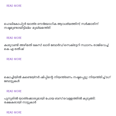
READ MORE
ഹെലികോപ്റ്റർ യാത്ര ഔദ്യോഗിക ആവശ്യത്തിന്; സർക്കാരിന്
നഷ്ടമുണ്ടായിട്ടില്ല- മുഖ്യമന്ത്രി
READ MORE
കശുവണ്ടി അഴിമതി കേസ്: ഖാദി ബോര്‍ഡ് സെക്രട്ടറി സ്ഥാനം രാജിവെച്ച്
കെ എ രതീഷ്
READ MORE
കൊച്ചിയിൽ കണ്ടെയ്‌നർ ഷിപ്പിന്റെ നിയന്ത്രണം നഷ്ടപ്പെട്ടു: നിയന്ത്രിച്ച് ടഗ്
ബോട്ടുകൾ
READ MORE
പൂനൂരിൽ യാത്രക്കാരുമായി പോയ ബസ് വെള്ളത്തിൽ കുടുങ്ങി:
രക്ഷകരായി നാട്ടുകാർ
READ MORE