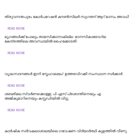
തിരുവനന്തപുരം കോർപറേഷൻ കൗൺസിലർ സുഗതന് ആറ് മാസം അവധി
READ MORE
മൃഗങ്ങള്‍ക്ക് പോലും താമസിക്കാനാകില്ല- മാനസികാരോഗ്യ
കേന്ദ്രത്തിലെ അവസ്ഥയിൽ ഹൈക്കോടതി
READ MORE
വൃദ്ധസദനങ്ങൾ ഇനി സ്നേഹാലയം! ഉത്തരവിറക്കി സംസ്ഥാന സർക്കാർ
READ MORE
ശബരിമല സ്വർണക്കൊള്ള; പി എസ് പ്രശാന്തിനെയും എ
അജികുമാറിനെയും കസ്റ്റഡിയിൽ വിട്ടു
READ MORE
കാർഷിക സർവകലാശാലയിലെ ഗവേഷണ വിദ്യാർത്ഥി കുളത്തിൽ വീണു