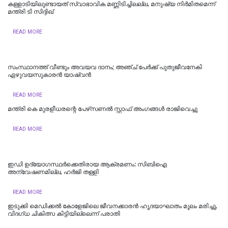
കള്ളാടിയിലുണ്ടായത് സ്വാഭാവിക മണ്ണിടിച്ചിലല്ല, മനുഷ്യ നിർമിതമെന്ന്
മന്ത്രി ടി സിദ്ദിഖ്
READ MORE
സംസ്ഥാനത്ത് വീണ്ടും അവയവ ദാനം; അഞ്ച് പേർക്ക് പുതുജീവനേകി
ഏഴുവയസുകാരൻ യാഷ്വന്‍
READ MORE
മന്ത്രി കെ മുരളീധരന്റെ പേഴ്‌സണൽ സ്റ്റാഫ് അംഗങ്ങൾ രാജിവെച്ചു
READ MORE
ഇഡി ഉദ്യോഗസ്ഥര്‍ക്കെതിരായ ആക്രമണം: സിബിഐ
അന്വേഷണമില്ല, ഹര്‍ജി തള്ളി
READ MORE
ഇടുക്കി മെഡിക്കല്‍ കോളേജിലെ ജീവനക്കാരന്‍ ഹൃദയാഘാതം മൂലം മരിച്ചു,
വിദഗ്ധ ചികിത്സ കിട്ടിയില്ലെന്ന് പരാതി