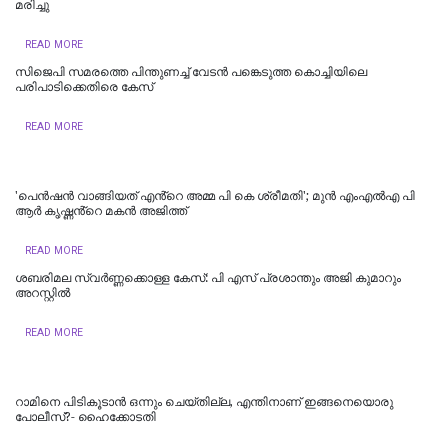
മരിച്ചു
READ MORE
സിജെപി സമരത്തെ പിന്തുണച്ച് വേടൻ പങ്കെടുത്ത കൊച്ചിയിലെ
പരിപാടിക്കെതിരെ കേസ്
READ MORE
'പെൻഷൻ വാങ്ങിയത് എൻ്റെ അമ്മ പി കെ ശ്രീമതി'; മുൻ എംഎല്‍എ പി
ആർ കൃഷ്ണൻ്റെ മകൻ അജിത്ത്
READ MORE
ശബരിമല സ്വർണ്ണക്കൊള്ള കേസ്: പി എസ് പ്രശാന്തും അജി കുമാറും
അറസ്റ്റിൽ
READ MORE
റാമിനെ പിടികൂടാൻ ഒന്നും ചെയ്തില്ല, എന്തിനാണ് ഇങ്ങനെയൊരു
പോലീസ്?- ഹൈക്കോടതി